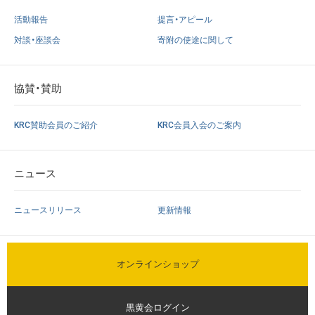
活動報告
提言・アピール
対談・座談会
寄附の使途に関して
協賛・賛助
KRC賛助会員のご紹介
KRC会員入会のご案内
ニュース
ニュースリリース
更新情報
オンラインショップ
黒黄会ログイン