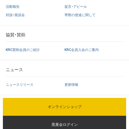
活動報告
提言・アピール
対談・座談会
寄附の使途に関して
協賛・賛助
KRC賛助会員のご紹介
KRC会員入会のご案内
ニュース
ニュースリリース
更新情報
オンラインショップ
黒黄会ログイン