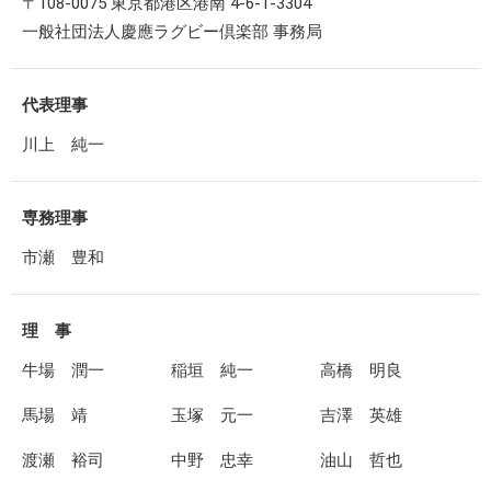
〒108-0075 東京都港区港南 4-6-1-3304
一般社団法人慶應ラグビー倶楽部 事務局
代表理事
川上 純一
専務理事
市瀬 豊和
理 事
牛場 潤一
稲垣 純一
高橋 明良
馬場 靖
玉塚 元一
吉澤 英雄
渡瀬 裕司
中野 忠幸
油山 哲也