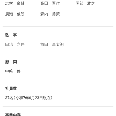
志村 良輔
高田 晋作
岡部 雅之
廣瀬 俊朗
森内 勇策
監 事
田治 之佳
前田 昌太朗
顧 問
中﨑 修
社員数
37名（令和7年6月23日現在）
事業内容